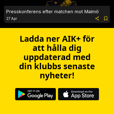
Presskonferens efter matchen mot Malmö
27 Apr
Ladda ner AIK+ för
att hålla dig
uppdaterad med
din klubbs senaste
nyheter!