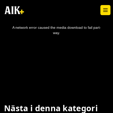
Ope
This
is
a
A network error caused the media download to fail part-
modal
window.
way.
Nästa i denna kategori