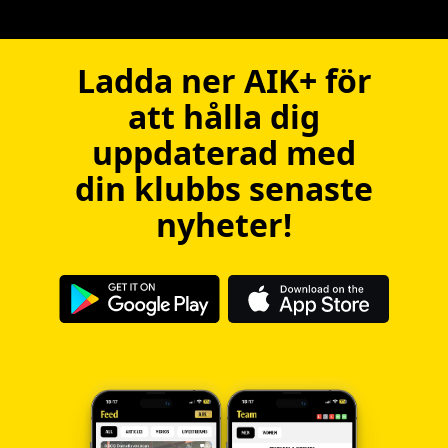
Ladda ner AIK+ för
att hålla dig
uppdaterad med
din klubbs senaste
nyheter!