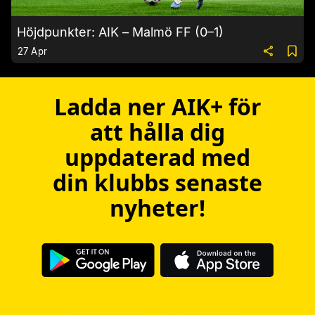
Höjdpunkter: AIK – Malmö FF (0–1)
27 Apr
Ladda ner AIK+ för
att hålla dig
uppdaterad med
din klubbs senaste
nyheter!