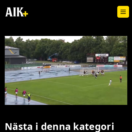
Ope
Loaded
:
Unmute
100.00%
Nästa i denna kategori