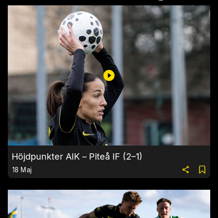
Höjdpunkter AIK – Piteå IF (2–1)
18 Maj