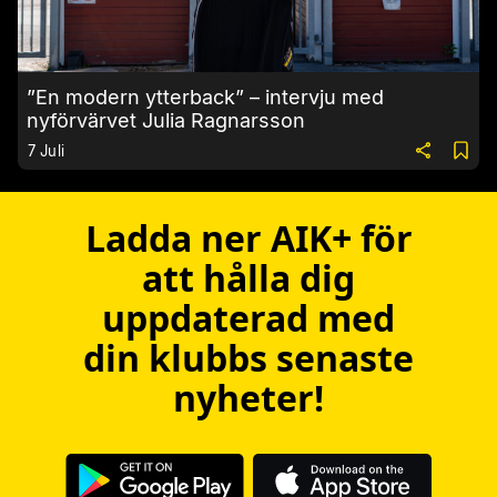
”En modern ytterback” – intervju med
nyförvärvet Julia Ragnarsson
7 Juli
Ladda ner AIK+ för
att hålla dig
uppdaterad med
din klubbs senaste
nyheter!