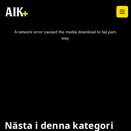
Ope
This
is
a
A network error caused the media download to fail part-
modal
window.
way.
Nästa i denna kategori