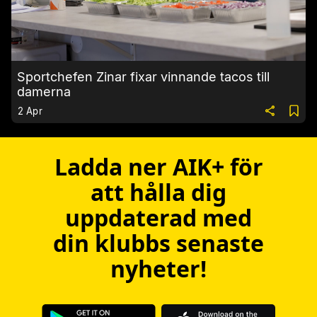
Sportchefen Zinar fixar vinnande tacos till
damerna
2 Apr
Ladda ner AIK+ för
att hålla dig
uppdaterad med
din klubbs senaste
nyheter!