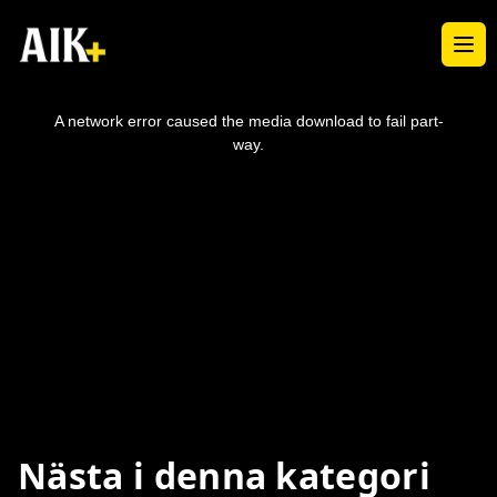
Ope
This
is
a
A network error caused the media download to fail part-
modal
window.
way.
Nästa i denna kategori