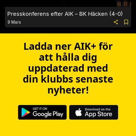
Presskonferens efter AIK – BK Häcken (4-0)
9 Mars
Ladda ner AIK+ för
att hålla dig
uppdaterad med
din klubbs senaste
nyheter!