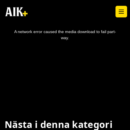
Ope
This
is
a
A network error caused the media download to fail part-
modal
window.
way.
Nästa i denna kategori