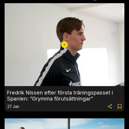
Fredrik Nissen efter första träningspasset i
Spanien: ”Grymma förutsättningar”
27 Jan