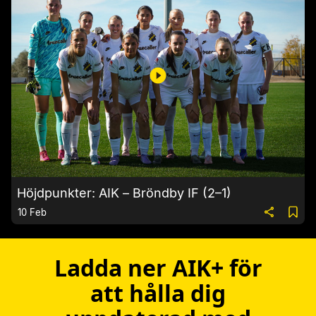
Höjdpunkter: AIK – Bröndby IF (2–1)
10 Feb
Ladda ner AIK+ för
att hålla dig