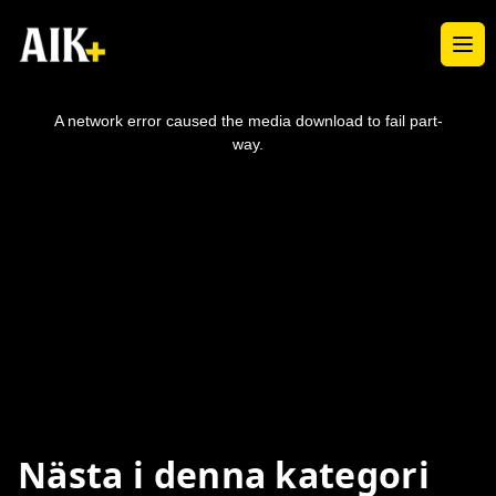
Ope
This
is
a
A network error caused the media download to fail part-
modal
window.
way.
Nästa i denna kategori