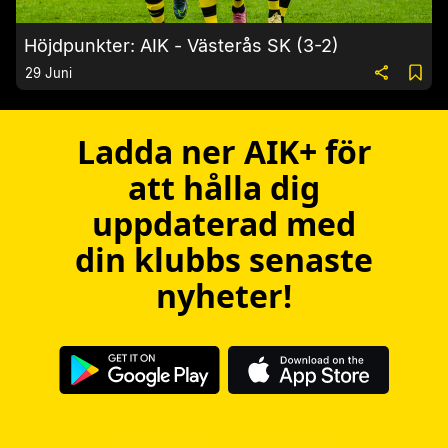
Höjdpunkter: AIK - Västerås SK (3-2)
29 Juni
Ladda ner AIK+ för
att hålla dig
uppdaterad med
din klubbs senaste
nyheter!