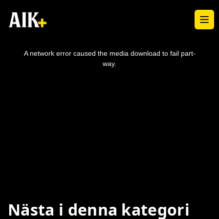
Ope
This
is
a
A network error caused the media download to fail part-
modal
window.
way.
Nästa i denna kategori