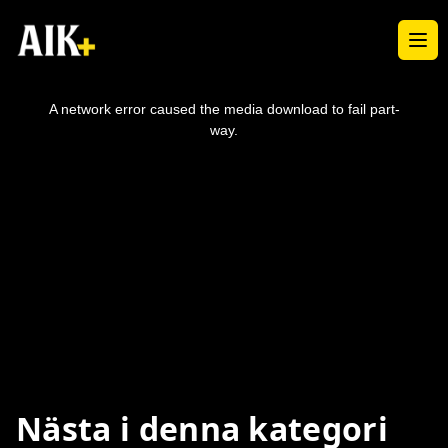
Ope
This
is
a
A network error caused the media download to fail part-
modal
window.
way.
Nästa i denna kategori