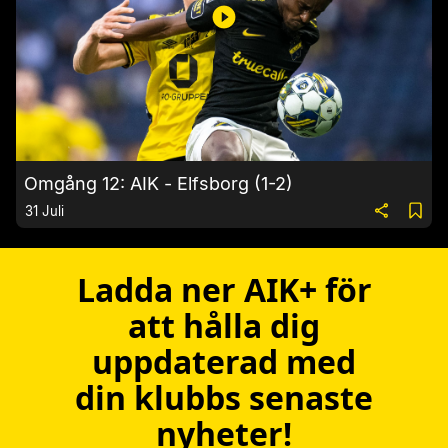
Omgång 12: AIK - Elfsborg (1-2)
31 Juli
Ladda ner AIK+ för
att hålla dig
uppdaterad med
din klubbs senaste
nyheter!