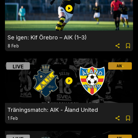
Se igen: Kif Örebro – AIK (1–3)
8 Feb
LIVE
Träningsmatch: AIK - Åland United
1 Feb