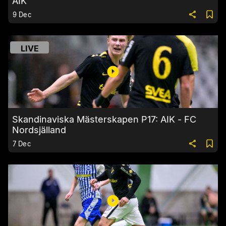
AIK
9 Dec
LIVE
Skandinaviska Mästerskapen P17: AIK - FC
Nordsjälland
7 Dec