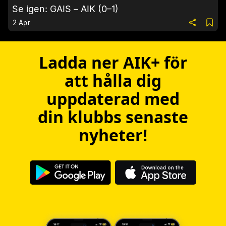
Se igen: GAIS – AIK (0–1)
2 Apr
Ladda ner AIK+ för
att hålla dig
uppdaterad med
din klubbs senaste
nyheter!