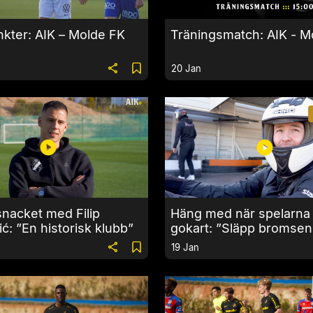
kter: AIK – Molde FK
Träningsmatch: AIK - M
20 Jan
snacket med Filip
Häng med när spelarna
ć: ”En historisk klubb”
gokart: ”Släpp bromsen
gasa på”
19 Jan