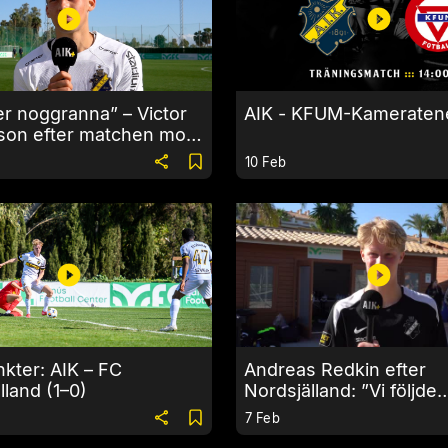
er noggranna” – Victor
AIK - KFUM-Kameraten
son efter matchen mot
10 Feb
kter: AIK – FC
Andreas Redkin efter
lland (1–0)
Nordsjälland: ”Vi följde
matchplanen väldigt br
7 Feb