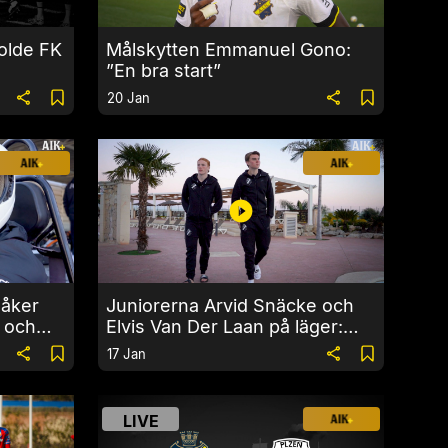
olde FK
Målskytten Emmanuel Gono:
”En bra start”
20 Jan
 åker
Juniorerna Arvid Snäcke och
 och
Elvis Van Der Laan på läger:
”En stor upplevelse”
17 Jan
LIVE