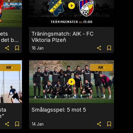
rets
Träningsmatch: AIK - FC
 det bra
Viktoria Plzeň
16 Jan
sta
Smålagsspel: 5 mot 5
e”
14 Jan