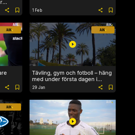
r
GF
1 Feb
are
Tävling, gym och fotboll – häng
med under första dagen i
Marbella
29 Jan