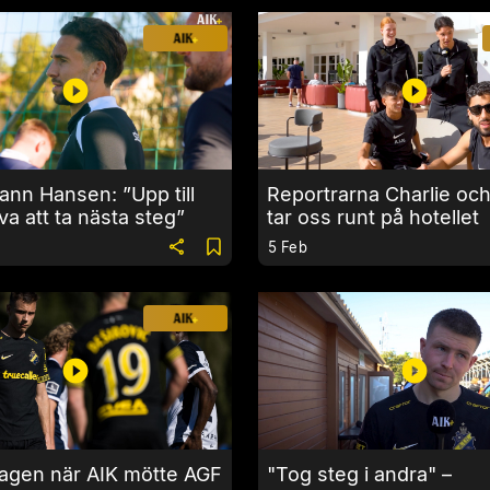
nn Hansen: ”Upp till
Reportrarna Charlie och
va att ta nästa steg”
tar oss runt på hotellet
5 Feb
agen när AIK mötte AGF
"Tog steg i andra" –