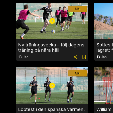
Ny träningsvecka – följ dagens
Sottes 
träning på nära håll
lägret: 
ut”
13 Jan
13 Jan
Löptest i den spanska värmen:
William