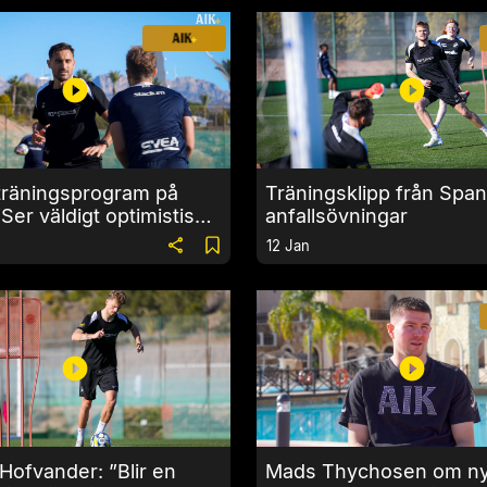
träningsprogram på
Träningsklipp från Span
”Ser väldigt optimistiskt
anfallsövningar
12 Jan
 Hofvander: ”Blir en
Mads Thychosen om n