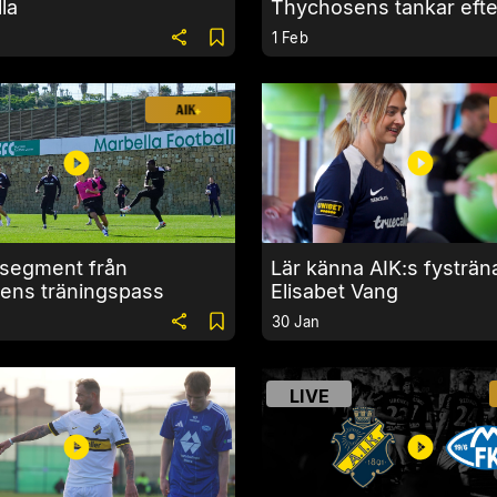
la
Thychosens tankar efte
träningsmatchen mot A
1 Feb
 segment från
Lär känna AIK:s fysträn
ens träningspass
Elisabet Vang
30 Jan
LIVE