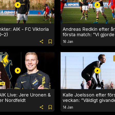
kter: AIK - FC Viktoria
Andreas Redkin efter å
0–2)
första match: ”Vi gjorde
i presspelet”
16 Jan
AIK Live: Jere Uronen &
Kalle Joelsson efter för
fer Nordfeldt
veckan: ”Väldigt givand
14 Jan