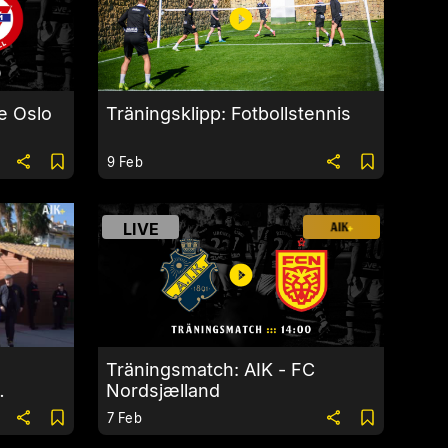
e Oslo
Träningsklipp: Fotbollstennis
9 Feb
LIVE
Träningsmatch: AIK - FC
Nordsjælland
a”
7 Feb