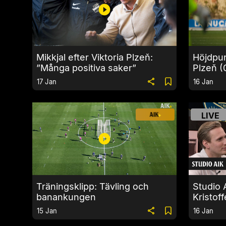
Mikkjal efter Viktoria Plzeň:
Höjdpun
”Många positiva saker”
Plzeň (
17 Jan
16 Jan
LIVE
Träningsklipp: Tävling och
Studio 
banankungen
Kristof
15 Jan
16 Jan