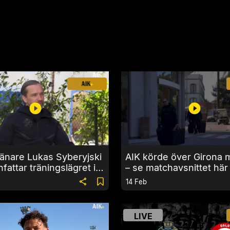
änare Lukas Syberyjski
AIK körde över Girona 
attar träningslägret i
– se matchavsnittet här
14 Feb
LIVE