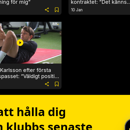
ning för mig”
kontraktet: ”Det känns
fantastiskt”
10 Jan
Karlsson efter första
passet: ”Väldigt positivt
tt hålla dig
 klubbs senaste