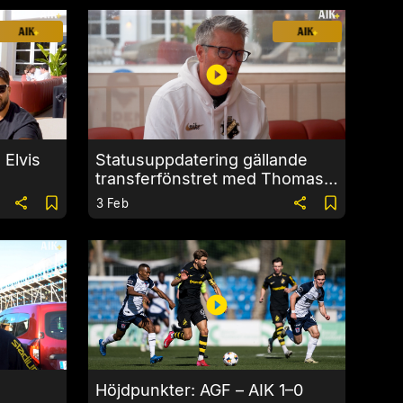
 Elvis
Statusuppdatering gällande
transferfönstret med Thomas
Berntsen
3 Feb
Höjdpunkter: AGF – AIK 1–0