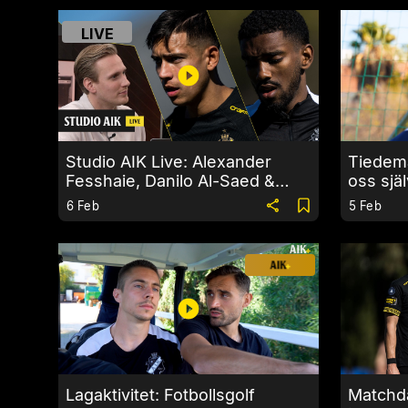
LIVE
Studio AIK Live: Alexander
Tiedema
Fesshaie, Danilo Al-Saed &
oss själ
Juho Bah
6 Feb
5 Feb
Lagaktivitet: Fotbollsgolf
Matchd