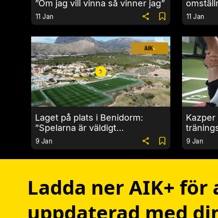
”Om jag vill vinna så vinner jag”
omställ
11 Jan
11 Jan
Laget på plats i Benidorm:
Kazper 
”Spelarna är väldigt
tränings
motiverade”
hittills”
9 Jan
9 Jan
Ladda ner AIK+ för a
uppdaterad med din