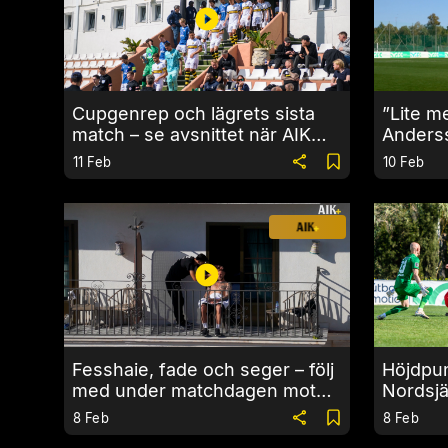
Cupgenrep och lägrets sista
”Lite m
match – se avsnittet när AIK
Anders
spelade mot KFUM Oslo
KFUM
11 Feb
10 Feb
Fesshaie, fade och seger – följ
Höjdpun
med under matchdagen mot
Nordsjä
Nordsjälland
8 Feb
8 Feb