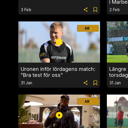
i Marbel
3 Feb
2 Feb
Uronen inför lördagens match:
Längre
”Bra test för oss”
torsdag
31 Jan
31 Jan