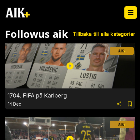
Ope
Followus aik
Tillbaka till alla kategorier
1704. FIFA på Karlberg
14 Dec