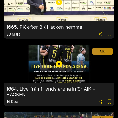
1665. PK efter BK Häcken hemma
30 Mars
1664. Live från friends arena inför AIK –
HÄCKEN
14 Dec