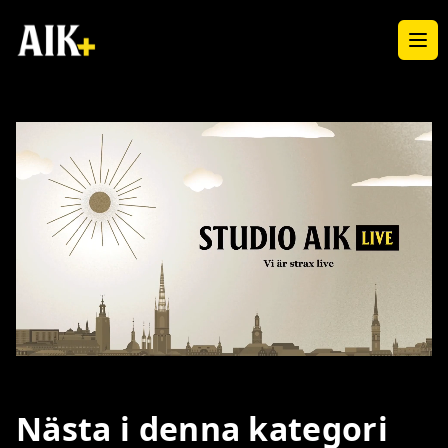
Ope
Loaded
:
Unmute
3.85%
Nästa i denna kategori