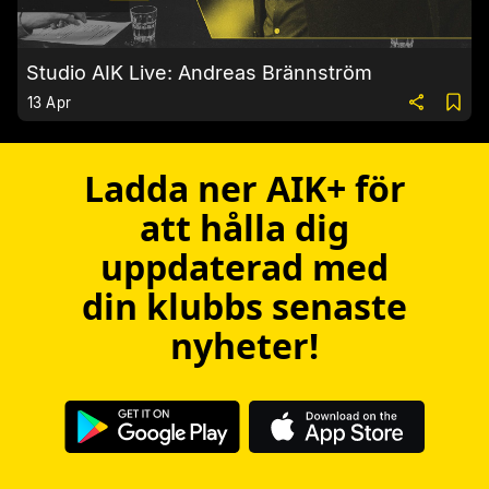
Studio AIK Live: Andreas Brännström
13 Apr
Ladda ner AIK+ för
att hålla dig
uppdaterad med
din klubbs senaste
nyheter!